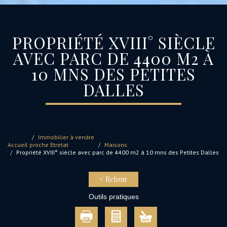
PROPRIÉTÉ XVIII° SIÈCLE
AVEC PARC DE 4400 M2 À
10 MNS DES PETITES
DALLES
Immobilier à vendre
Accueil
proche Etretat
Maisons
Propriété XVIII° siècle avec parc de 4400 m2 à 10 mns des Petites Dalles
< Retour
Outils pratiques