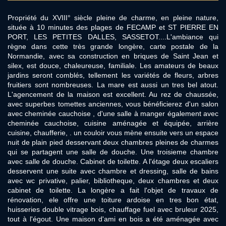
Propriété du XVIII° siècle pleine de charme, en pleine nature,
située à 10 minutes des plages de FECAMP et ST PIERRE EN
PORT, LES PETITES DALLES, SASSETOT....L'ambiance qui
règne dans cette très grande longère, carte postale de la
Normandie, avec sa construction en briques de Saint Jean et
silex, est douce, chaleureuse, familiale. Les amateurs de beaux
jardins seront comblés, tellement les variétés de fleurs, arbres
fruitiers sont nombreuses. La mare est aussi un tres bel atout.
L'agencement de la maison est excellent. Au rez de chaussée,
avec superbes tomettes anciennes, vous bénéficierez d'un salon
avec cheminée cauchoise , d'une salle à manger également avec
cheminée cauchoise, cuisine aménagée et équipée, arrière
cuisine, chaufferie, . un couloir vous mène ensuite vers un espace
nuit de plain pied desservant deux chambres pleines de charmes
qui se partagent une salle de douche. Une troisieme chambre
avec salle de douche. Cabinet de toilette. A l'étage deux escaliers
desservent une suite avec chambre et dressing, salle de bains
avec wc privative, palier, bibliotheque, deux chambres et deux
cabinet de toilette. La longère a fait l'objet de travaux de
rénovation, ele offre une toiture ardoise en tres bon état,
huisseries double vitrage bois, chauffage fuel avec bruleur 2025,
tout à l'égout. Une maison d'ami en bois a été aménagée avec