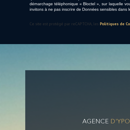
démarchage téléphonique « Bloctel », sur laquelle vou
invitons à ne pas inscrire de Données sensibles dans l
Ce site est protégé par reCAPTCHA, les
Politiques de Co
AGENCE
D'YPO