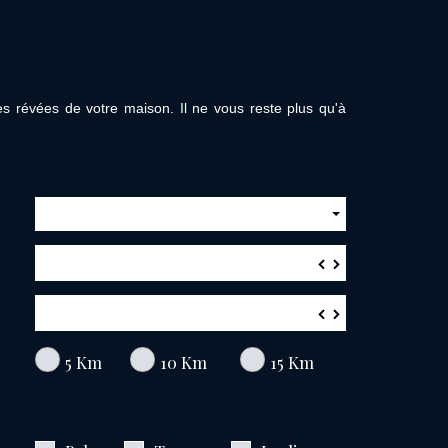
es révées de votre maison. Il ne vous reste plus qu'à
▼
▲
▼
▲
5 Km
10 Km
15 Km