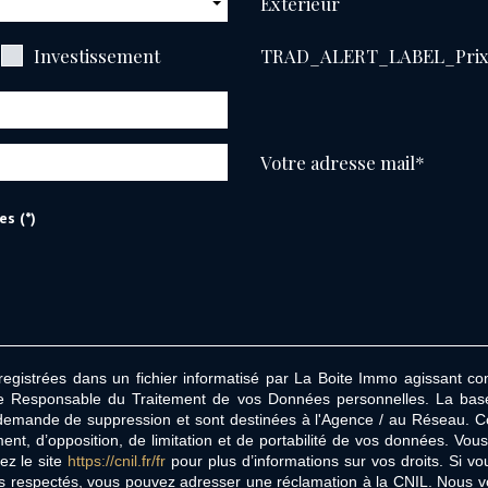
Extérieur
Investissement
TRAD_ALERT_LABEL_Pri
Votre adresse mail*
es (*)
nregistrées dans un fichier informatisé par La Boite Immo agissant c
te Responsable du Traitement de vos Données personnelles. La base l
demande de suppression et sont destinées à l'Agence / au Réseau. Con
ement, d’opposition, de limitation et de portabilité de vos données. 
ez le site
https://cnil.fr/fr
pour plus d’informations sur vos droits. Si vo
as respectés, vous pouvez adresser une réclamation à la CNIL. Nous vou