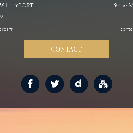
- 76111 YPORT
9 rue 
29
T
res.fr
conta
CONTACT