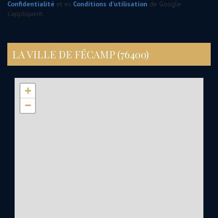
Confidentialité
et es
Conditions d'utilisation
de Google
s'appliquent.
LA VILLE DE FÉCAMP (76400)
+
−