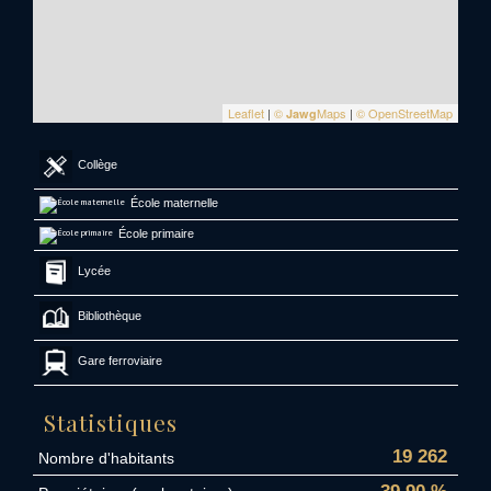
Leaflet
|
©
Maps
|
© OpenStreetMap
Jawg
Collège
École maternelle
École primaire
Lycée
Bibliothèque
Gare ferroviaire
Statistiques
19 262
Nombre d'habitants