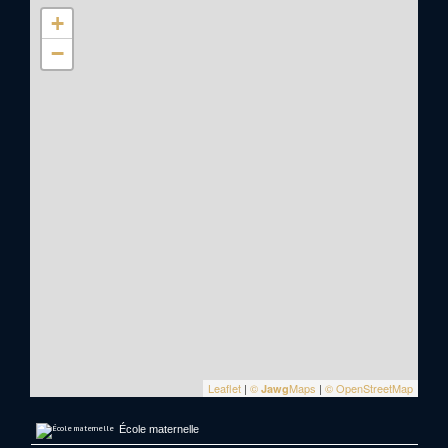
+
−
Leaflet
|
©
Maps
|
© OpenStreetMap
Jawg
École maternelle