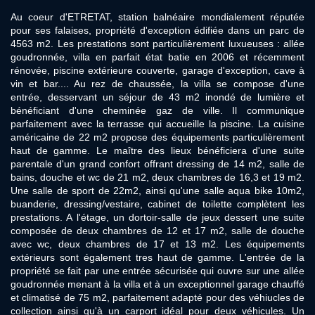
Au coeur d'ETRETAT, station balnéaire mondialement réputée
pour ses falaises, propriété d'exception édifiée dans un parc de
4563 m2. Les prestations sont particulièrement luxueuses : allée
goudronnée, villa en parfait état batie en 2006 et récemment
rénovée, piscine extérieure couverte, garage d'exception, cave à
vin et bar.... Au rez de chaussée, la villa se compose d'une
entrée, desservant un séjour de 43 m2 inondé de lumière et
bénéficiant d'une cheminée gaz de ville. Il communique
parfaitement avec la terrasse qui accueille la piscine. La cuisine
américaine de 22 m2 propose des équipements particulièrement
haut de gamme. Le maître des lieux bénéficiera d'une suite
parentale d'un grand confort offrant dressing de 14 m2, salle de
bains, douche et wc de 21 m2, deux chambres de 16,3 et 19 m2.
Une salle de sport de 22m2, ainsi qu'une salle aqua bike 10m2,
buanderie, dressing/vestaire, cabinet de toilette complètent les
prestations. A l'étage, un dortoir-salle de jeux dessert une suite
composée de deux chambres de 12 et 17 m2, salle de douche
avec wc, deux chambres de 17 et 13 m2. Les équipements
extérieurs sont également tres haut de gamme. L'entrée de la
propriété se fait par une entrée sécurisée qui ouvre sur une allée
goudronnée menant à la villa et à un exceptionnel garage chauffé
et climatisé de 75 m2, parfaitement adapté pour des véhiucles de
collection ainsi qu'à un carport idéal pour deux véhicules. Un