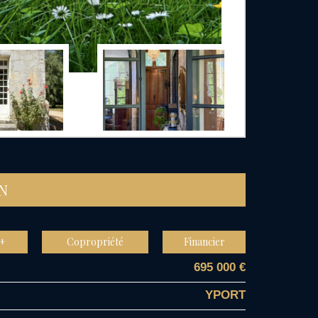
EN
 +
Copropriété
Financier
695 000 €
YPORT