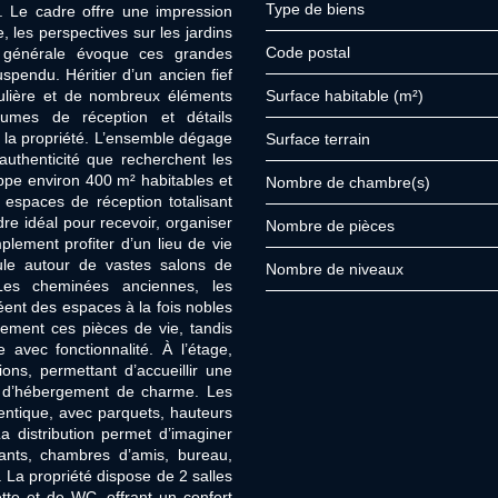
Type de biens
. Le cadre offre une impression
, les perspectives sur les jardins
Code postal
re générale évoque ces grandes
pendu. Héritier d’un ancien fief
gulière et de nombreux éléments
Surface habitable (m²)
lumes de réception et détails
e la propriété. L’ensemble dégage
surface terrain
authenticité que recherchent les
pe environ 400 m² habitables et
Nombre de chambre(s)
espaces de réception totalisant
re idéal pour recevoir, organiser
Nombre de pièces
plement profiter d’un lieu de vie
cule autour de vastes salons de
Nombre de niveaux
Les cheminées anciennes, les
réent des espaces à la fois nobles
lement ces pièces de vie, tandis
avec fonctionnalité. À l’étage,
ons, permettant d’accueillir une
et d’hébergement de charme. Les
ntique, avec parquets, hauteurs
a distribution permet d’imaginer
fants, chambres d’amis, bureau,
 La propriété dispose de 2 salles
ette et de WC, offrant un confort