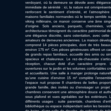
verdoyant, où la demeure se dévoile avec élégance
immédiate de sérénité : ici, la nature est omniprésente
renforcent le sentiment d’intimité, et l’atmosphè
maisons familiales normandes où le temps semble sus
viking millénaire, ce manoir conserve une âme sin
d’origine. Sols anciens, parquets, cheminées, vo
architecturaux témoignent du caractère patrimonial d
une élégance discrète, sans ostentation, avec cette 
amateurs de demeures anciennes. La maison dévelop
comprend 14 pièces principales, dont de très beaux 
environ 175 m². Ces pièces généreuses offrent un cad
de grands repas familiaux, accueillir des amis ou sim
spacieux et chaleureux. Le rez-de-chaussée s’arti
réception, chacun doté d’un caractère propre. 
ouvertures sur le jardin et les volumes confortables c
et accueillants. Une salle à manger prolonge naturel
qu’une cuisine d’environ 15 m² complète l’ensemble 
l’espace nuit propose 8 chambres de belles proporti
grande famille, des invités ou d’envisager un proj
chambres conservent une atmosphère douce et authe
sous plafond et vues agréables sur les extérieurs. L
différents usages : suite parentale, chambres d’en
bibliothèque ou espace indépendant selon les besoins.
de bains, d’une salle de douche, de cabinets de toil