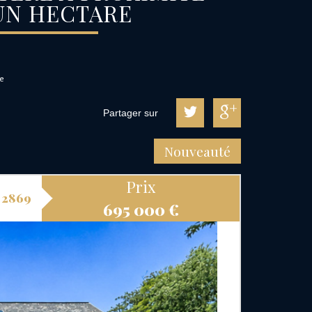
’UN HECTARE
re
Partager sur
Nouveauté
Prix
 2869
695 000
€