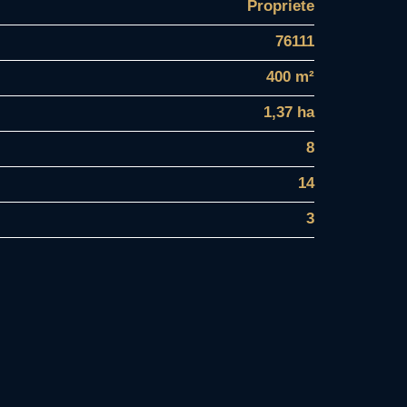
Propriete
76111
400 m²
1,37 ha
8
14
3