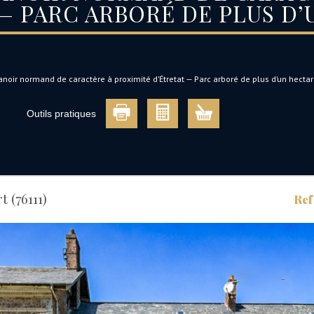
— PARC ARBORÉ DE PLUS D
noir normand de caractère à proximité d’Étretat — Parc arboré de plus d’un hecta
Outils pratiques
 (76111)
Ref