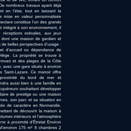
 De nombreux travaux ayant déjà
t en l’état, tout en laissant la
une mise en valeur personnalisée
 hectare constitue l’un des grands
t intégré à son environnement, il
 réceptions estivales, aux jeux
, dont une maison de gardien et
 de belles perspectives d’usage :
jet d’accueil ou dépendance de
vilège. La propriété se trouve à
onnues et des plages de la Côte
e, avec une gare située à environ
s Saint-Lazare. Ce manoir offre
, proximité du bord de mer et
endra aussi bien à une famille en
quéreurs souhaitant développer
daire de prestige ou une maison
umes, son parc et sa situation en
étés de caractère en Normandie.
rmettant de découvrir la maison à
volumes intérieurs et l’atmosphère
rre à proximité d’Étretat Environ
s d’environ 175 m² 8 chambres 2