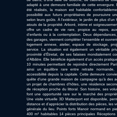
adapté à une demeure familiale de cette envergure.
été réalisés, la maison est habitable confortablemen
possibilité aux futurs propriétaires de poursuivre 
selon leurs goûts. À l’extérieur, le jardin de plus d’un
atouts de la propriété. Arboré, intime et soigneusemen
offre un cadre de vie rare, propice au repos, aux
d’enfants ou à la contemplation. Deux dépendances
des garages, viennent compléter l’ensemble et ouvrent
logement annexe, atelier, espace de stockage, pro
service. La situation est également un véritable pri
proximité d’Étretat, de ses falaises mondialement c
d’Albâtre. Elle bénéficie également d’un accès pratiqu
10 minutes permettant de rejoindre directement Pari
ainsi un équilibre rare entre retraite normande
accessibilité depuis la capitale. Cette demeure convi
quête d’une grande maison de campagne qu’à des ac
un projet de chambres d’hôtes, une résidence secon
de réception proche du littoral. Son histoire, ses vol
font une opportunité rare sur le marché des propri
Une visite virtuelle 3D Matterport est disponible, pe
distance et d’apprécier la distribution des pièces, les 
générale du lieu. Points forts Manoir normand en pie
400 m² habitables 14 pièces principales Réception