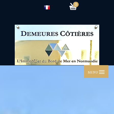
0
MENU