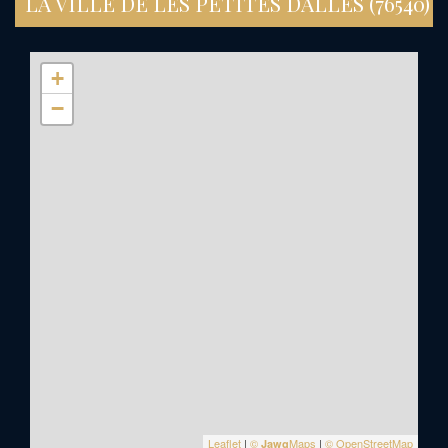
LA VILLE DE LES PETITES DALLES (76540)
+
−
Leaflet
|
©
Maps
|
© OpenStreetMap
Jawg