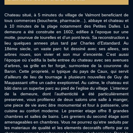
Chateau situé, à 5 minutes du village de Valmont beneficiant de
tous commerces (boucherie, pharmacie…), abbaye et chateau et
à 10 minutes de la plage notamment des Petites Dalles. La
demeure a été construite en 1602, edifiee à l’epoque sur une
motte, pourvue de tourelles et d’un pont-levis. Sa reconstruction a
lieu quelques annees plus tard par Charles d’Estandard. Au
18ème siecle, un vaste parc fut dessiné avec ses allees, ses
arbres roues, son vivier et son mur d’enceinte. C’est aussi
l’époque où s’edifia la belle entree du chateau avec ses avenues
d’arbres, sa grille en fer forgé, surmontee de la couronne du
Baron. Cette proprieté, si typique du pays de Caux, qui servit
d’ailleurs de lieu de tournage à plusieurs nouvelles de Guy de
Maupassant offre un cadre exeptionnel. Au calme, le chateau est
bâti dans un superbe parc au pied de l’eglise du village. L’interieur
de la demeure, dont l’authenticité a été particulièrement
preservee, vous profiterez de deux salons une salle à manger,
une piece de vie avec âtre monumental et four à patisserie, une
cuisine au confort moderne. Le premier etage offre 8 grandes
chambres et salles de bains. Les greniers du second étage sont
amenageables en chambres. Vous ne pourrez qu’etre seduits par
les materiaux de qualité et les elements decoratifs offerts par ce