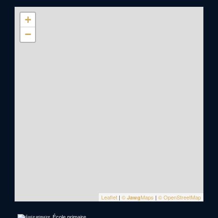
+
−
Leaflet
|
©
Maps
|
© OpenStreetMap
Jawg
École primaire