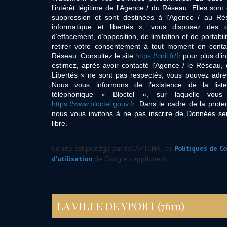
l'intérêt légitime de l'Agence / du Réseau. Elles so
suppression et sont destinées à l'Agence / au Ré
informatique et libertés », vous disposez des dro
d’effacement, d’opposition, de limitation et de portab
retirer votre consentement à tout moment en conta
Réseau. Consultez le site
https://cnil.fr/fr
pour plus d’in
estimez, après avoir contacté l'Agence / le Réseau, 
Libertés » ne sont pas respectés, vous pouvez adre
Nous vous informons de l’existence de la list
téléphonique « Bloctel », sur laquelle vous
https://www.bloctel.gouv.fr
. Dans le cadre de la prote
nous vous invitons à ne pas inscrire de Données se
libre.
Ce site est protégé par reCAPTCHA, les
Politiques de Co
d'utilisation
de Google s'appliquent.
LA VILLE DE YPORT (76111)