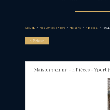
Accueil
Nos ventes à Yport
Maisons
4 pièces.
EXCL
< Retour
Maison 39.11 m² - 4 Pièces - Yport (