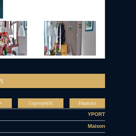
EN
 +
Copropriété
Financier
YPORT
Maison