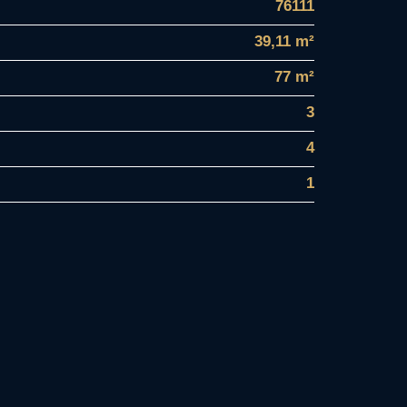
76111
39,11 m²
77 m²
3
4
1