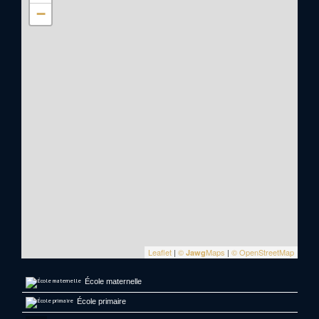
−
Leaflet
|
©
Maps
|
© OpenStreetMap
Jawg
École maternelle
École primaire