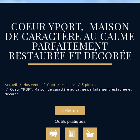
COEUR YPORT, MAISON
DE CARACTÈRE AU CALME
PARFAITEMENT
RESTAURÉE ET DÉCORÉE
Accueil
Nos ventes à Yport
Maisons
5 pièces.
Coeur YPORT, Maison de caractère au calme parfaitement restaurée et
décorée
< Retour
Outils pratiques