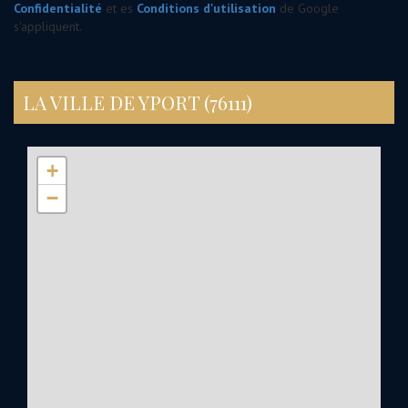
Confidentialité
et es
Conditions d'utilisation
de Google
s'appliquent.
LA VILLE DE YPORT (76111)
+
−