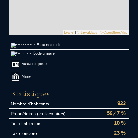
Leaflet
|
©
Maps
|
© OpenStreetMap
Jawg
École maternelle
École primaire
Bureau de poste
Mairie
Statistiques
923
Nombre d'habitants
59,47 %
Propriétaires (vs. locataires)
10 %
Taxe habitation
23 %
Taxe foncière