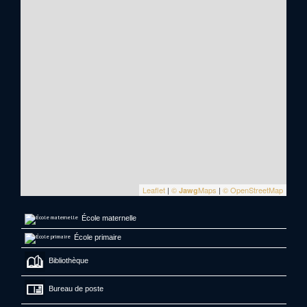
Leaflet
|
©
Maps
|
© OpenStreetMap
Jawg
École maternelle
École primaire
Bibliothèque
Bureau de poste