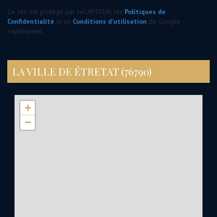
Ce site est protégé par reCAPTCHA, les
Politiques de
Confidentialité
et es
Conditions d'utilisation
de Google
s'appliquent.
LA VILLE DE ÉTRETAT (76790)
+
−