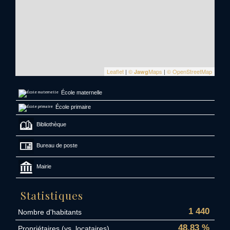
Leaflet
|
©
Maps
|
© OpenStreetMap
Jawg
École maternelle
École primaire
Bibliothèque
Bureau de poste
Mairie
Statistiques
1 440
Nombre d'habitants
48,83 %
Propriétaires (vs. locataires)