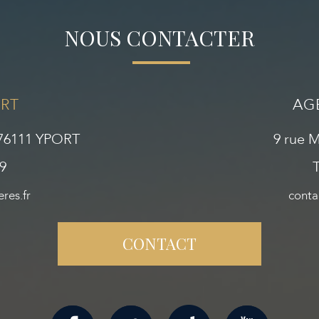
NOUS CONTACTER
RT
AG
- 76111 YPORT
9 rue 
29
T
res.fr
conta
CONTACT