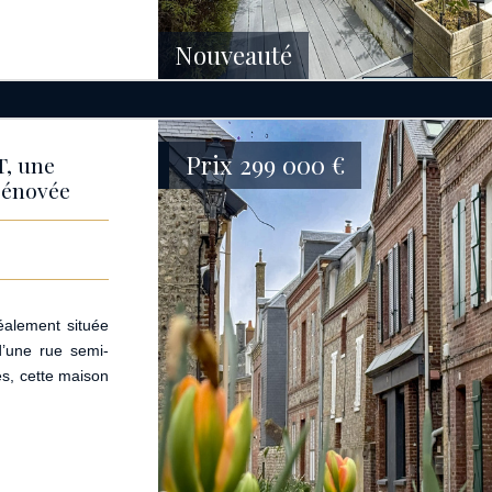
Nouveauté
Prix
299 000
€
T, une
rénovée
éalement située
d’une rue semi-
s, cette maison