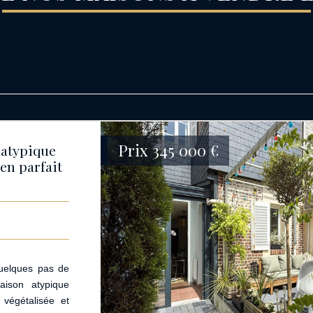
Prix
345 000
€
 atypique
 en parfait
elques pas de
aison atypique
végétalisée et