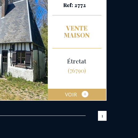
Ref: 2772
VENTE
MAISON
Étretat
(76790)
VOIR
1