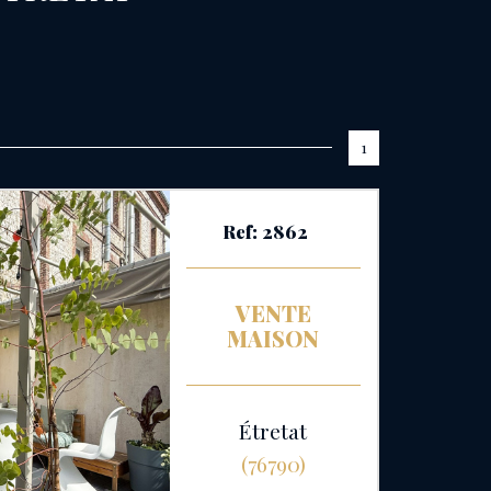
1
Ref: 2862
VENTE
MAISON
Étretat
(76790)