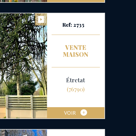
Ref: 2735
VENTE
MAISON
Étretat
(76790)
VOIR