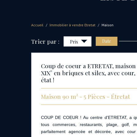
Accueil
Immobilier à vendre Etretat
Maison
Trier par :
Date
Prix
Coup de coeur a ETRETAT, maison
XIX° en briques et silex, avec cour,
état !
Maison 90 m² - 5 Pièces - Étretat
COUP DE COEUR ! Au centre d'ETRETAT, a qu
tous commerces, restaurants, plage, golf, m
parfaitement agencée et décorée, avec cour 