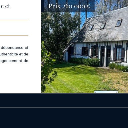
Prix
260 000
€
e et
c dépendance et
henticité et de
n agencement de