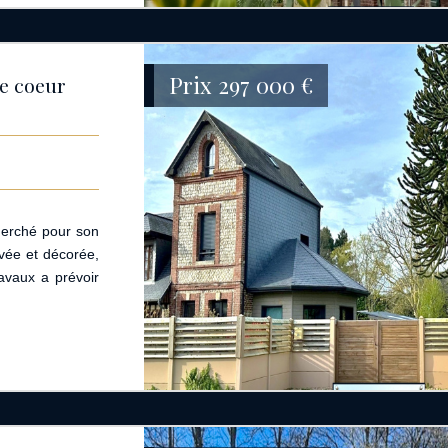
Prix
297 000
€
de coeur
herché pour son
ovée et décorée,
avaux a prévoir