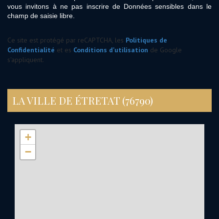
vous invitons à ne pas inscrire de Données sensibles dans le
champ de saisie libre.
Ce site est protégé par reCAPTCHA, les
Politiques de
Confidentialité
et es
Conditions d'utilisation
de Google
s'appliquent.
LA VILLE DE ÉTRETAT (76790)
+
−