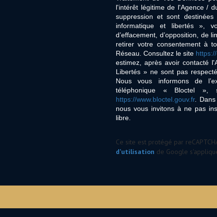
l'intérêt légitime de l'Agence 
suppression et sont destinée
informatique et libertés », v
d’effacement, d’opposition, de l
retirer votre consentement à t
Réseau. Consultez le site
https://
estimez, après avoir contacté l
Libertés » ne sont pas respect
Nous vous informons de l’ex
téléphonique « Bloctel », 
https://www.bloctel.gouv.fr
. Dans
nous vous invitons à ne pas in
libre.
Ce site est protégé par reCAPTCH
d'utilisation
de Google s'applique