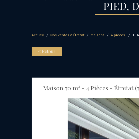
PIED,
Accueil
Nos ventes à Étretat
Maisons
4 pièces.
ETR
< Retour
Maison 70 m² - 4 Pièces - Étretat (