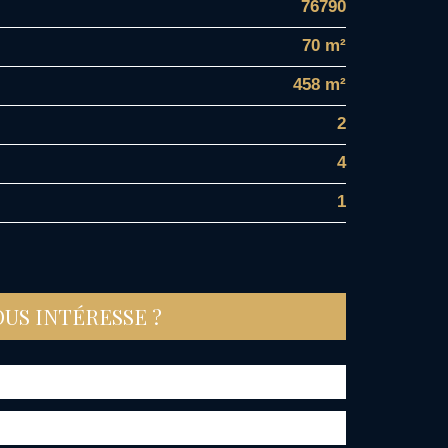
76790
70 m²
458 m²
2
4
1
OUS INTÉRESSE ?