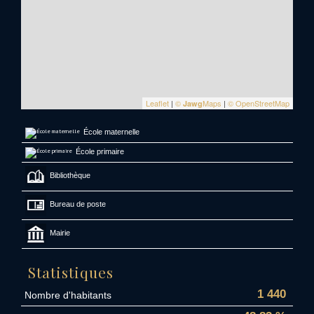
Leaflet
|
©
Maps
|
© OpenStreetMap
Jawg
École maternelle
École primaire
Bibliothèque
Bureau de poste
Mairie
Statistiques
1 440
Nombre d'habitants