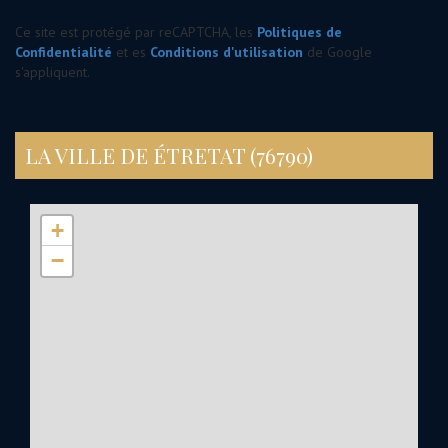
Ce site est protégé par reCAPTCHA, les
Politiques de
Confidentialité
et es
Conditions d'utilisation
de Google
s'appliquent.
LA VILLE DE ÉTRETAT (76790)
+
−