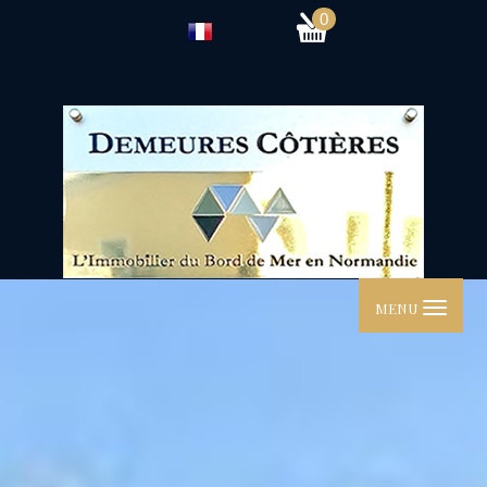
0
MENU